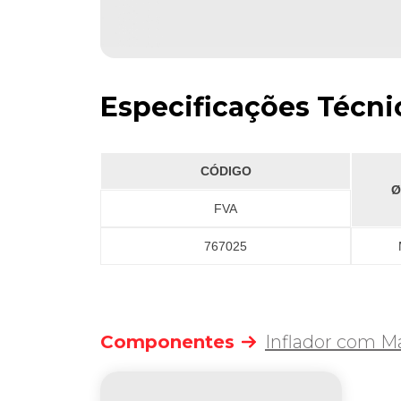
Especificações Técni
CÓDIGO
Ø
FVA
767025
Componentes
Inflador com M