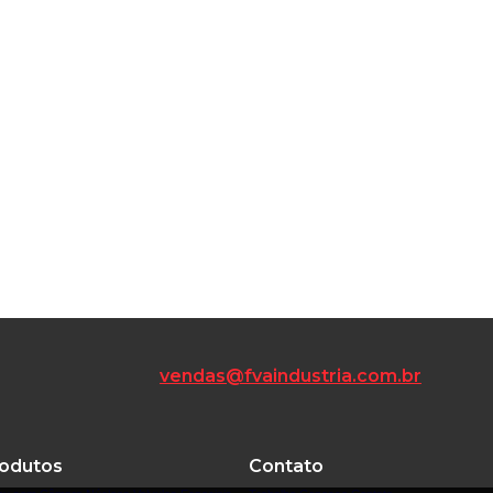
vendas@fvaindustria.com.br
odutos
Contato