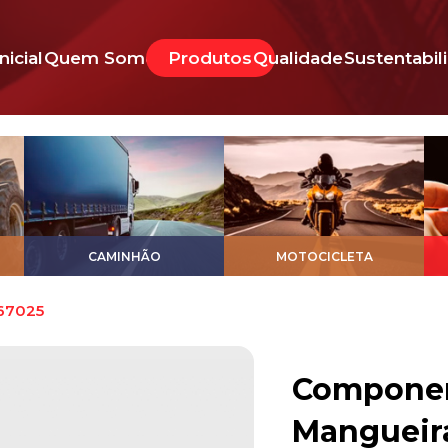
Inicial
Quem Somos
Produtos
Qualidade
Sustentabil
CAMINHÃO
MOTOCICLETA
67025
Component
Mangueir