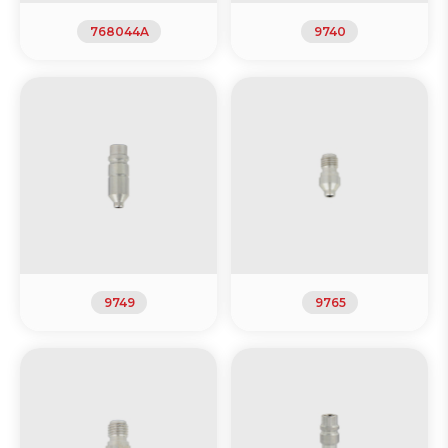
768044A
9740
9749
9765