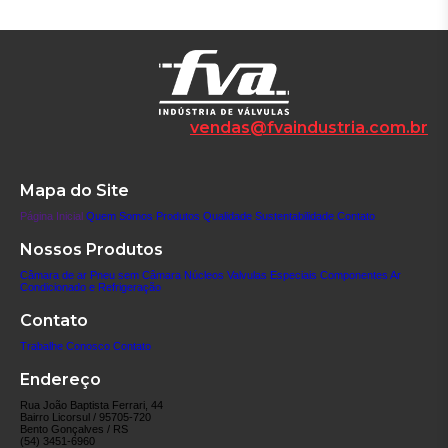
vendas@fvaindustria.com.br
Mapa do Site
Página Inicial
Quem Somos
Produtos
Qualidade
Sustentabilidade
Contato
Nossos Produtos
Câmara de ar
Pneu sem Câmara
Núcleos
Valvulas Especiais
Componentes
Ar
Condicionado e Refrigeração
Contato
Trabalhe Conosco
Contato
Endereço
Rua João Baptista Ferrari, 44
Bairro Licorsul / 95705-720
Bento Gonçalves / RS
(54) 3451-6960