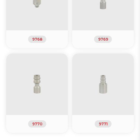
9768
9769
9770
9771