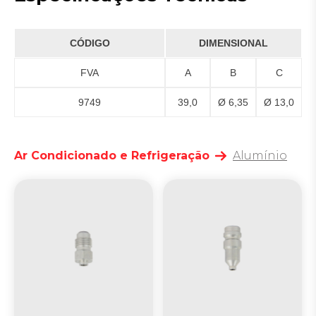
CÓDIGO
DIMENSIONAL
FVA
A
B
C
9749
39,0
Ø 6,35
Ø 13,0
Ar Condicionado e Refrigeração
Alumínio