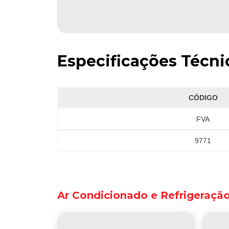
Especificações Técni
CÓDIGO
FVA
9771
Ar Condicionado e Refrigeraçã