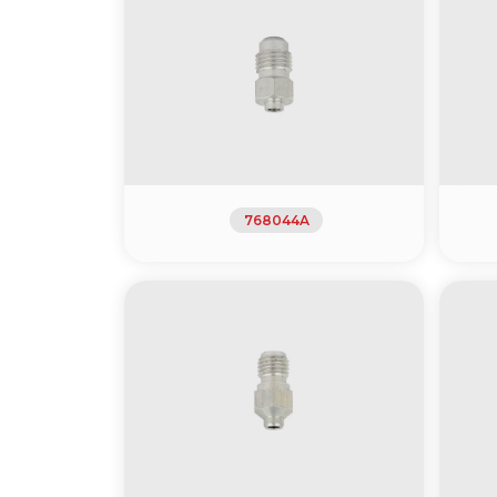
768044A