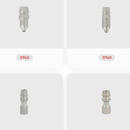
9740
9749