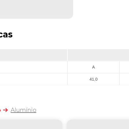
cas
A
41,0
o
Alumínio