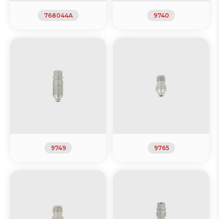
768044A
9740
9749
9765