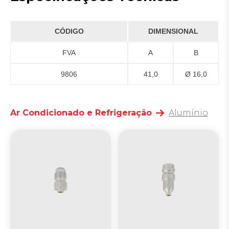
CÓDIGO
DIMENSIONAL
FVA
A
B
9806
41,0
Ø 16,0
Ar Condicionado e Refrigeração
Alumínio