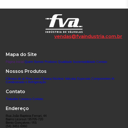
vendas@fvaindustria.com.br
Mapa do Site
Página Inicial
Quem Somos
Produtos
Qualidade
Sustentabilidade
Contato
Nossos Produtos
Câmara de ar
Pneu sem Câmara
Núcleos
Valvulas Especiais
Componentes
Ar
Condicionado e Refrigeração
Contato
Trabalhe Conosco
Contato
Endereço
Rua João Baptista Ferrari, 44
Bairro Licorsul / 95705-720
Bento Gonçalves / RS
(54) 3451-6960