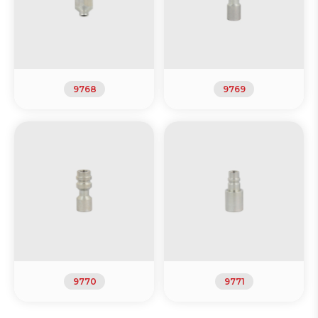
9768
9769
9770
9771