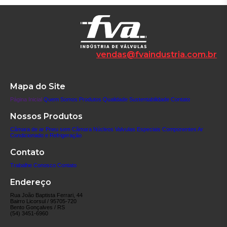
vendas@fvaindustria.com.br
Mapa do Site
Página Inicial
Quem Somos
Produtos
Qualidade
Sustentabilidade
Contato
Nossos Produtos
Câmara de ar
Pneu sem Câmara
Núcleos
Valvulas Especiais
Componentes
Ar
Condicionado e Refrigeração
Contato
Trabalhe Conosco
Contato
Endereço
Rua João Baptista Ferrari, 44
Bairro Licorsul / 95705-720
Bento Gonçalves / RS
(54) 3451-6960