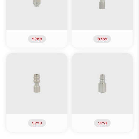
9768
9769
9770
9771