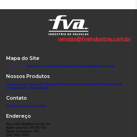
vendas@fvaindustria.com.br
Mapa do Site
Página Inicial
Quem Somos
Produtos
Qualidade
Sustentabilidade
Contato
Nossos Produtos
Câmara de ar
Pneu sem Câmara
Núcleos
Valvulas Especiais
Componentes
Ar
Condicionado e Refrigeração
Contato
Trabalhe Conosco
Contato
Endereço
Rua João Baptista Ferrari, 44
Bairro Licorsul / 95705-720
Bento Gonçalves / RS
(54) 3451-6960