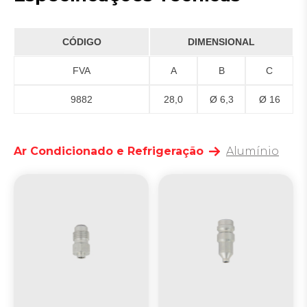
CÓDIGO
DIMENSIONAL
FVA
A
B
C
9882
28,0
Ø 6,3
Ø 16
Ar Condicionado e Refrigeração
Alumínio