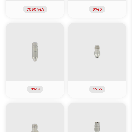
768044A
9740
9749
9765