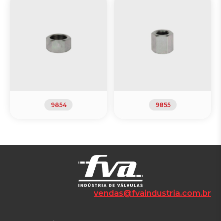
9854
9855
vendas@fvaindustria.com.br