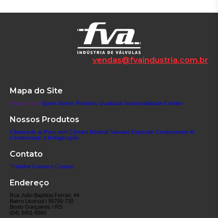
vendas@fvaindustria.com.br
Mapa do Site
Página Inicial
Quem Somos
Produtos
Qualidade
Sustentabilidade
Contato
Nossos Produtos
Câmara de ar
Pneu sem Câmara
Núcleos
Valvulas Especiais
Componentes
Ar
Condicionado e Refrigeração
Contato
Trabalhe Conosco
Contato
Endereço
Rua João Baptista Ferrari, 44
Bairro Licorsul / 95705-720
Bento Gonçalves / RS
(54) 3451-6960