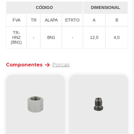
CÓDIGO
DIMENSIONAL
FVA
TR
ALAPA
ETRTO
A
B
TR-
HN2
-
BN1
-
12,0
4,0
(BN1)
Componentes
Porcas