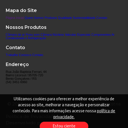
Mapa do Site
Página Inicial
Quem Somos
Produtos
Qualidade
Sustentabilidade
Contato
Nossos Produtos
Câmara de ar
Pneu sem Câmara
Núcleos
Valvulas Especiais
Componentes
Ar
Condicionado e Refrigeração
Contato
Trabalhe Conosco
Contato
Endereço
Rua João Baptista Ferrari, 44
Bairro Licorsul / 95705-720
Bento Gonçalves / RS
(54) 3451-6960
Utilizamos cookies para oferecer a melhor experiência de
© 2023 todos os direitos reservados a FVA Indústria
acesso ao site, melhorar a navegação e personalizar
LTDA.
conteúdo. Para mais informações acesse nossa
política de
Política de Privacidade
privacidade.
Desenvolvido por
triacca.com.br
Estou ciente