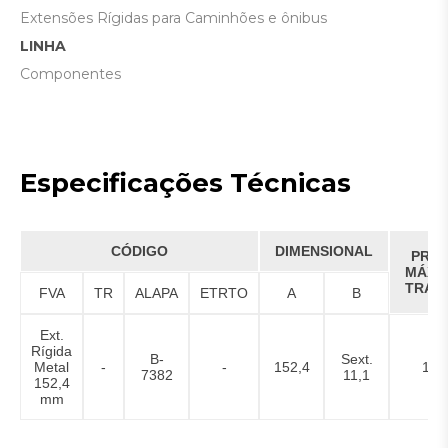
Extensões Rígidas para Caminhões e ônibus
LINHA
Componentes
Especificações Técnicas
CÓDIGO
DIMENSIONAL
PRE
MÁXI
TRAB
FVA
TR
ALAPA
ETRTO
A
B
Ext.
Rígida
B-
Sext.
Metal
-
-
152,4
150 
7382
11,1
152,4
mm