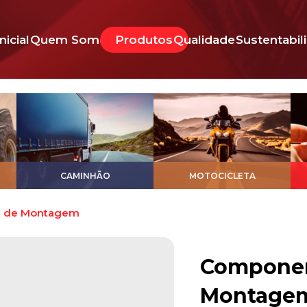
Inicial
Quem Somos
Produtos
Qualidade
Sustentabil
CAMINHÃO
MOTOCICLETA
a de Montagem
Component
Montage