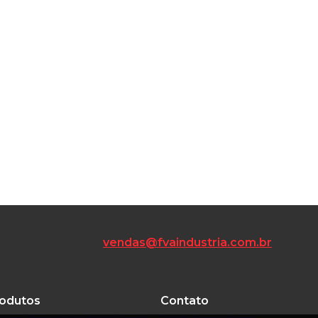
vendas@fvaindustria.com.br
odutos
Contato