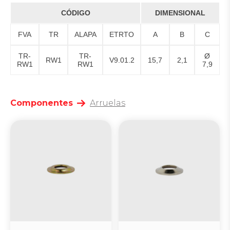
CÓDIGO
DIMENSIONAL
FVA
TR
ALAPA
ETRTO
A
B
C
TR-
TR-
Ø
RW1
V9.01.2
15,7
2,1
RW1
RW1
7,9
Componentes
Arruelas