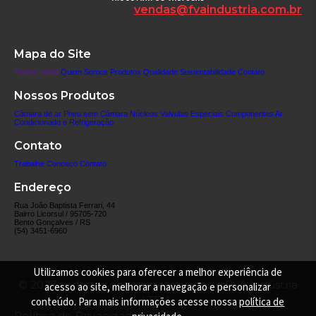
vendas@fvaindustria.com.br
Mapa do Site
Página Inicial
Quem Somos
Produtos
Qualidade
Sustentabilidade
Contato
Nossos Produtos
Câmara de ar
Pneu sem Câmara
Núcleos
Valvulas Especiais
Componentes
Ar
Condicionado e Refrigeração
Contato
Trabalhe Conosco
Contato
Endereço
Rua João Baptista Ferrari, 44
Bairro Licorsul / 95705-720
Bento Gonçalves / RS
(54) 3451-6960
Utilizamos cookies para oferecer a melhor experiência de
© 2023 todos os direitos reservados a FVA Indústria
acesso ao site, melhorar a navegação e personalizar
LTDA.
conteúdo. Para mais informações acesse nossa
política de
Política de Privacidade