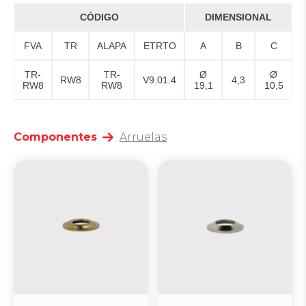
CÓDIGO
DIMENSIONAL
FVA
TR
ALAPA
ETRTO
A
B
C
TR-
TR-
Ø
Ø
RW8
V9.01.4
4,3
RW8
RW8
19,1
10,5
Componentes
Arruelas