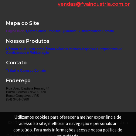
vendas@fvaindustria.com.br
Mapa do Site
Página Inicial
Quem Somos
Produtos
Qualidade
Sustentabilidade
Contato
Nossos Produtos
Câmara de ar
Pneu sem Câmara
Núcleos
Valvulas Especiais
Componentes
Ar
Condicionado e Refrigeração
Contato
Trabalhe Conosco
Contato
Endereço
Rua João Baptista Ferrari, 44
Bairro Licorsul / 95705-720
Bento Gonçalves / RS
(54) 3451-6960
Utilizamos cookies para oferecer a melhor experiência de
© 2023 todos os direitos reservados a FVA Indústria
acesso ao site, melhorar a navegação e personalizar
LTDA.
conteúdo. Para mais informações acesse nossa
política de
Política de Privacidade