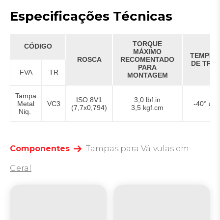
Especificações Técnicas
TORQUE
CÓDIGO
MÁXIMO
TEMPER
ROSCA
RECOMENTADO
DE TRA
PARA
FVA
TR
MONTAGEM
Tampa
ISO 8V1
3,0 lbf.in
Metal
VC3
-40° à 
(7,7x0,794)
3,5 kgf.cm
Niq.
Componentes
Tampas para Válvulas em
Geral