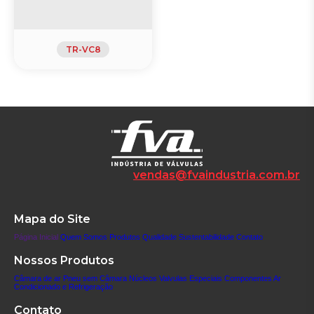
TR-VC8
vendas@fvaindustria.com.br
Mapa do Site
Página Inicial
Quem Somos
Produtos
Qualidade
Sustentabilidade
Contato
Nossos Produtos
Câmara de ar
Pneu sem Câmara
Núcleos
Valvulas Especiais
Componentes
Ar
Condicionado e Refrigeração
Contato