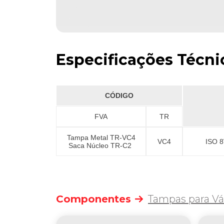
Especificações Técni
CÓDIGO
FVA
TR
Tampa Metal TR-VC4
VC4
ISO 8
Saca Núcleo TR-C2
Componentes
Tampas para Vá