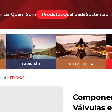
Inicial
Quem Somos
Produtos
Qualidade
Sustentabil
CAMINHÃO
MOTOCICLETA
ral /
TR-VC4
Componen
Válvulas 