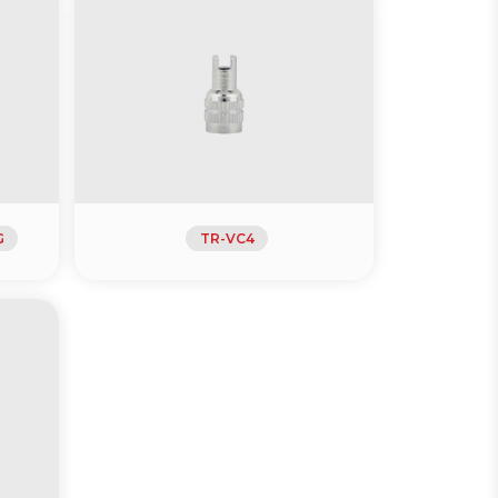
G
TR-VC4