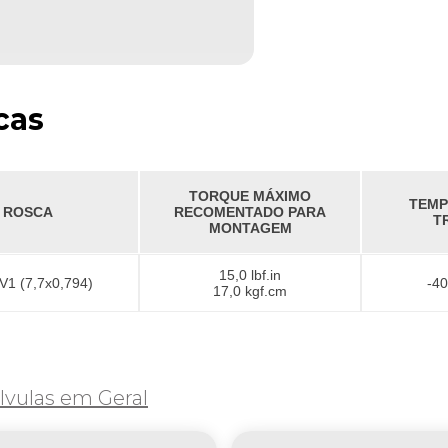
cas
TORQUE MÁXIMO
TEMP
ROSCA
RECOMENTADO PARA
T
MONTAGEM
15,0 lbf.in
V1 (7,7x0,794)
-40
17,0 kgf.cm
lvulas em Geral