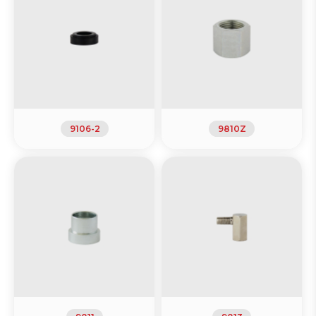
9106-2
9810Z