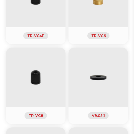
TR-VC4P
TR-VC6
TR-VC8
V9.05.1