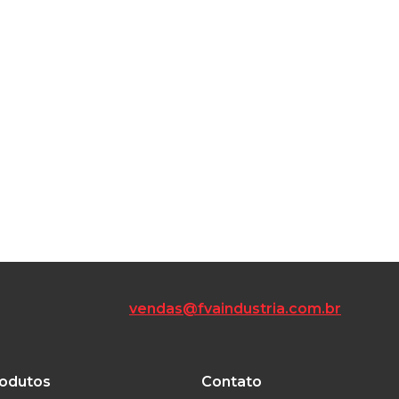
vendas@fvaindustria.com.br
odutos
Contato