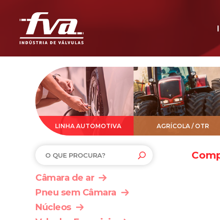
LINHA AUTOMOTIVA
AGRÍCOLA / OTR
Comp
Câmara de ar
Pneu sem Câmara
Núcleos