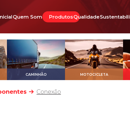
Inicial
Quem Somos
Produtos
Qualidade
Sustentabil
CAMINHÃO
MOTOCICLETA
onentes
Conexão