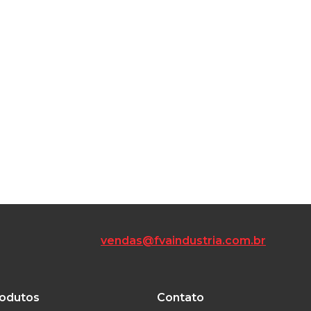
vendas@fvaindustria.com.br
odutos
Contato