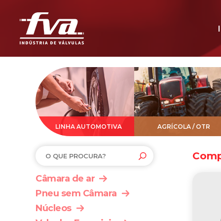
LINHA AUTOMOTIVA
AGRÍCOLA / OTR
Comp
Câmara de ar
Pneu sem Câmara
Núcleos