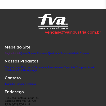
vendas@fvaindustria.com.br
Mapa do Site
Página Inicial
Quem Somos
Produtos
Qualidade
Sustentabilidade
Contato
Nossos Produtos
Câmara de ar
Pneu sem Câmara
Núcleos
Valvulas Especiais
Componentes
Ar
Condicionado e Refrigeração
Contato
Trabalhe Conosco
Contato
Endereço
Rua João Baptista Ferrari, 44
Bairro Licorsul / 95705-720
Bento Gonçalves / RS