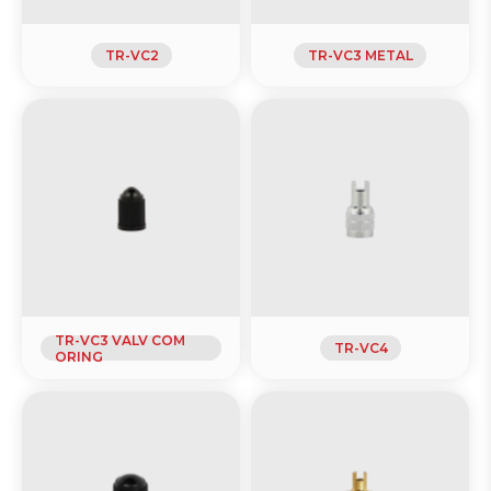
- Conexão para Enchimento
- Espigão
TR-VC2
TR-VC3 METAL
- Extensões Flexíveis para Caminhões e ônibus
- Extensões Rígidas para Caminhões e ônibus
- Ferramenta de montar Núcleo
- Inflador com Mangueira
- Invólucro
- Luva
- Obturador
- Pasta de Montagem
- Pino
- Ponteira
TR-VC3 VALV COM
TR-VC4
ORING
- Porcas
- Suporte para Extensões Flexíveis
- Tampas de Ar Condicionado e Refrigeração
- Tampas para Válvulas em Geral
Ar Condicionado e Refrigeração