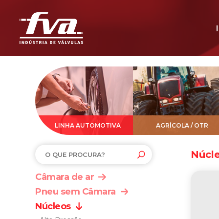
LINHA AUTOMOTIVA
AGRÍCOLA / OTR
Núcl
Câmara de ar
Pneu sem Câmara
Núcleos