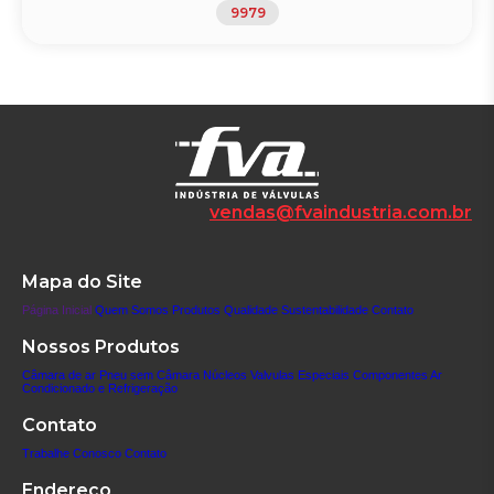
Ar Condicionado e Refrigeração
9979
vendas@fvaindustria.com.br
Mapa do Site
Página Inicial
Quem Somos
Produtos
Qualidade
Sustentabilidade
Contato
Nossos Produtos
Câmara de ar
Pneu sem Câmara
Núcleos
Valvulas Especiais
Componentes
Ar
Condicionado e Refrigeração
Contato
Trabalhe Conosco
Contato
Endereço